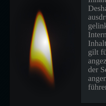
Desha
ausdr
gelin
Inter
Inhal
gilt f
angez
der S
angem
führe