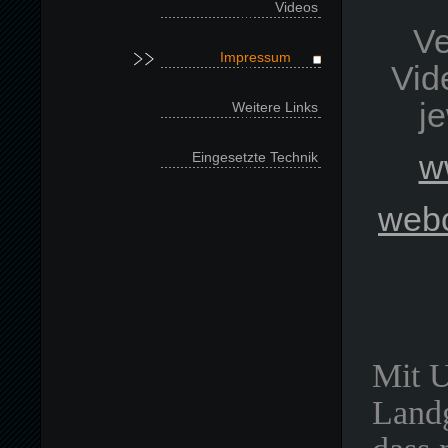
Videos
Ve
Impressum
Vid
j
Weitere Links
Eingesetzte Technik
w
webc
Mit U
Landg