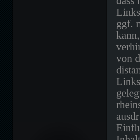
dass 
Links
ggf. 
kann,
verhi
von d
dista
Links
geleg
rhein
ausdr
Einfl
Inhal